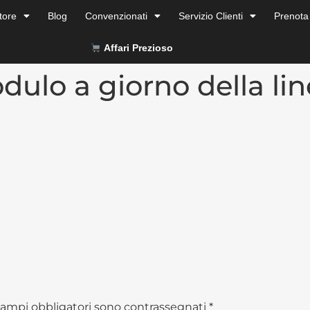
tore
Blog
Convenzionati
Servizio Clienti
Prenota
Affari Prezioso
dulo a giorno della li
campi obbligatori sono contrassegnati
*