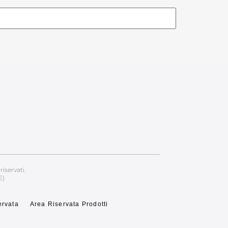
riservati.
E)
ervata
Area Riservata Prodotti