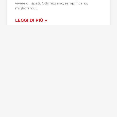
vivere gli spazi. Ottimizzano, semplificano,
migliorano. E
LEGGI DI PIÙ »
Prezioso Casa
13 Giugno 2026
IDEE - SUGGERIMENTI
Colori e Tendenze 2026: la casa che