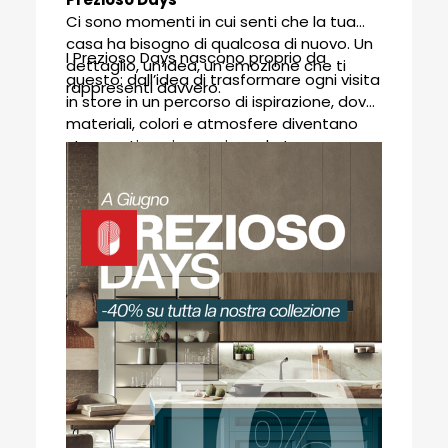
Casa
Ci sono momenti in cui senti che la tua
casa ha bisogno di qualcosa di nuovo. Un
I Prezioso Days nascono proprio da
dettaglio, un’idea, un’emozione che ti
questo: dall’idea di trasformare ogni visita
rappresenti davvero.
in store in un percorso di ispirazione, dove
materiali, colori e atmosfere diventano
strumenti per immaginare la tua casa
ideale.