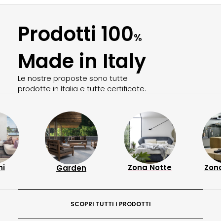
Prodotti 100
%
Made in Italy
Le nostre proposte sono tutte
prodotte in Italia e tutte certificate.
Zona Giorno
Zona Notte
Ca
en
SCOPRI TUTTI I PRODOTTI