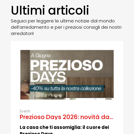
Ultimi articoli
Seguici per leggere le ultime notizie dal mondo
dell’arredamento e per i preziosi consigli dei nostri
arredatori!
Eventi
Prezioso Days 2026: novità dal
Salone del Mobile e promozioni
La casa che ti assomiglia: il cuore dei
esclusive negli store Prezioso
Prezioso Days