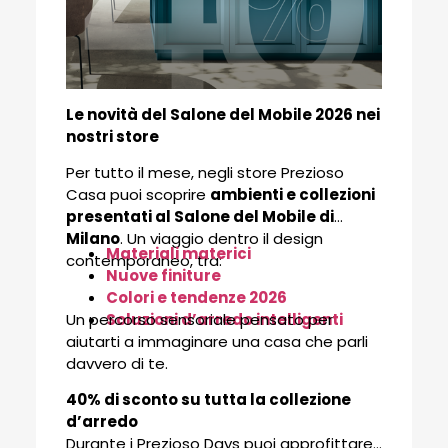
Le novità del Salone del Mobile 2026 nei
nostri store
Per tutto il mese, negli store Prezioso
Casa puoi scoprire
ambienti e collezioni
presentati al Salone del Mobile di
Milano
. Un viaggio dentro il design
Materiali materici
contemporaneo, tra:
Nuove finiture
Colori e tendenze 2026
Un percorso sensoriale pensato per
Soluzioni d’arredo intelligenti
aiutarti a immaginare una casa che parli
davvero di te.
40% di sconto su tutta la collezione
d’arredo
Durante i Prezioso Days puoi approfittare