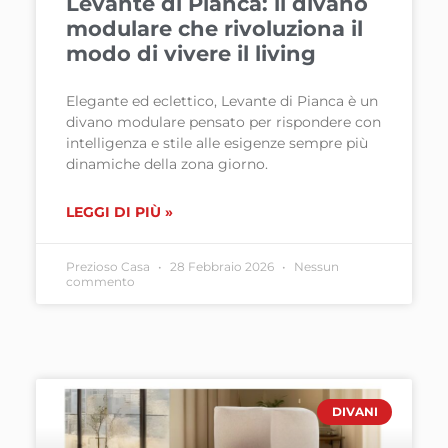
Levante di Pianca: il divano
modulare che rivoluziona il
modo di vivere il living
Elegante ed eclettico, Levante di Pianca è un
divano modulare pensato per rispondere con
intelligenza e stile alle esigenze sempre più
dinamiche della zona giorno.
LEGGI DI PIÙ »
Prezioso Casa
28 Febbraio 2026
Nessun
commento
DIVANI