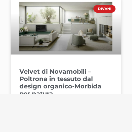
DIVANI
Velvet di Novamobili –
Poltrona in tessuto dal
design organico-Morbida
per natura
Piedini in metallo brunito, rivestimento
sfoderabile in tessuto, proporzioni studiate
per adattarsi con naturalezza anche alla zona
notte. Velvet è la nuova poltrona disegnata