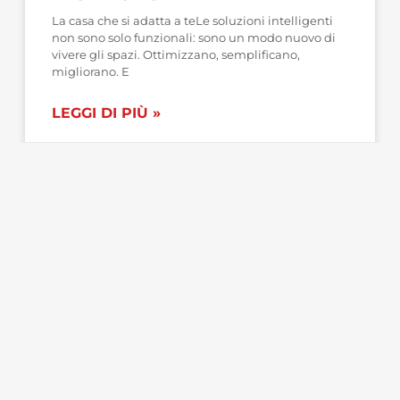
La casa che si adatta a teLe soluzioni intelligenti
non sono solo funzionali: sono un modo nuovo di
vivere gli spazi. Ottimizzano, semplificano,
migliorano. E
LEGGI DI PIÙ »
Prezioso Casa
13 Giugno 2026
IDEE - SUGGERIMENTI