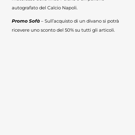
autografato del Calcio Napoli.
Promo Sofà
– Sull’acquisto di un divano si potrà
ricevere uno sconto del 50% su tutti gli articoli.
Promo Tendaggi
– Sull’acquisto di tende e
accessori nel reparto
Atelier
si potrà ricevere uno
sconto del 50% su oltre 200 articoli.