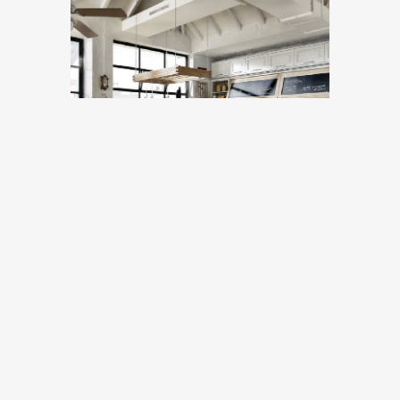
Non aggiungo altro se non l’invito ad arredare
insieme la cucina shabby chic che avete sempre
desiderato. Dopo la lettura del post – che vi invito,
come sempre, a commentare – tornate sulla
home page e garantitevi la consulenza di un
arredatore prenotando una consulenza. Per il