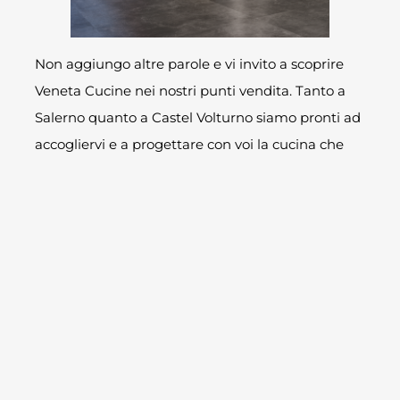
Non aggiungo altre parole e vi invito a scoprire
Veneta Cucine nei nostri punti vendita. Tanto a
Salerno quanto a Castel Volturno siamo pronti ad
accogliervi e a progettare con voi la cucina che
avete sempre desiderato. Tornate sulla home
page e cliccando il tasto prenota garantitevi una
consulenza.
Se avete trovato interessante l’articolo – mi
raccomando – commentatelo. Per ora è tutto. Alla
prossima.
CONDIVIDI QUESTO