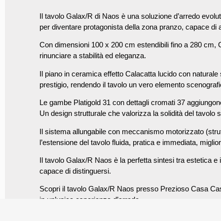
Il tavolo Galax/R di Naos è una soluzione d’arredo evolu
per diventare protagonista della zona pranzo, capace di ad
Con dimensioni 100 x 200 cm estendibili fino a 280 cm, Gal
rinunciare a stabilità ed eleganza.
Il piano in ceramica effetto Calacatta lucido con natura
prestigio, rendendo il tavolo un vero elemento scenografic
Le gambe Platigold 31 con dettagli cromati 37 aggiungono u
Un design strutturale che valorizza la solidità del tavolo
Il sistema allungabile con meccanismo motorizzato (strut
l’estensione del tavolo fluida, pratica e immediata, migli
Il tavolo Galax/R Naos è la perfetta sintesi tra estetica e
capace di distinguersi.
Scopri il tavolo Galax/R Naos presso Prezioso Casa Cast
in un’unica esperienza d’arredo.