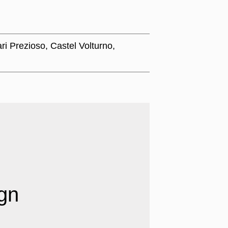
ari Prezioso
,
Castel Volturno
,
ign