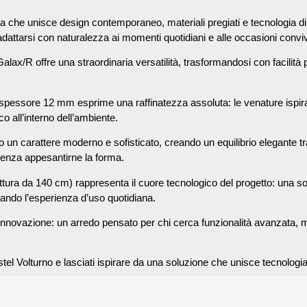
ta che unisce design contemporaneo, materiali pregiati e tecnologia 
attarsi con naturalezza ai momenti quotidiani e alle occasioni convivi
ax/R offre una straordinaria versatilità, trasformandosi con facilità 
le spessore 12 mm esprime una raffinatezza assoluta: le venature isp
o all’interno dell’ambiente.
n carattere moderno e sofisticato, creando un equilibrio elegante tra 
 senza appesantirne la forma.
tura da 140 cm) rappresenta il cuore tecnologico del progetto: una s
orando l’esperienza d’uso quotidiana.
 innovazione: un arredo pensato per chi cerca funzionalità avanzata, mat
el Volturno e lasciati ispirare da una soluzione che unisce tecnol