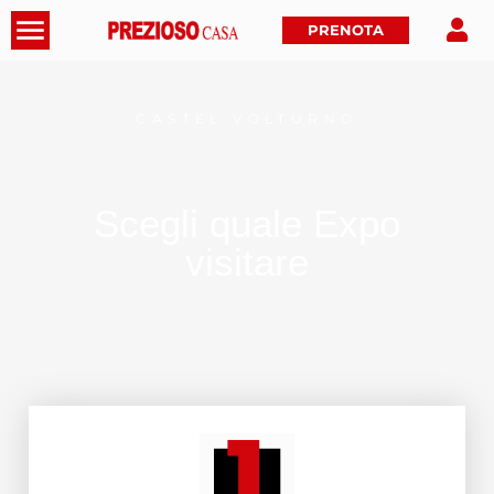
PRENOTA
CASTEL VOLTURNO
Scegli quale
Expo
visitare