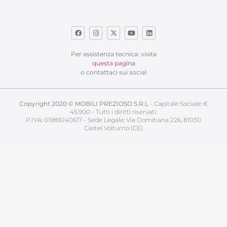
Per assistenza tecnica: visita
questa pagina
o contattaci sui social
Copyright 2020 © MOBILI PREZIOSO S.R.L
- Capitale Sociale: €
45.900 - Tutti i diritti riservati.
P.IVA: 01989240617 - Sede Legale: Via Domitiana 226, 81030
Castel Volturno (CE)
Servizio Clienti
Lavora con Noi
B2C
Norme sulla Privacy