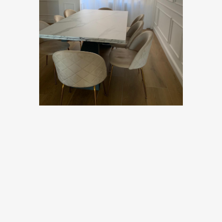
. Se volete vivere un’esperienza come la loro,
tornate sulla home page e, cliccando il tasto
prenota, garantitevi una consulenza. Se, invece,
avete appena arredato la vostra nuova cucina
raccontateci l’esperienza commentando il post.
Alla prossima.