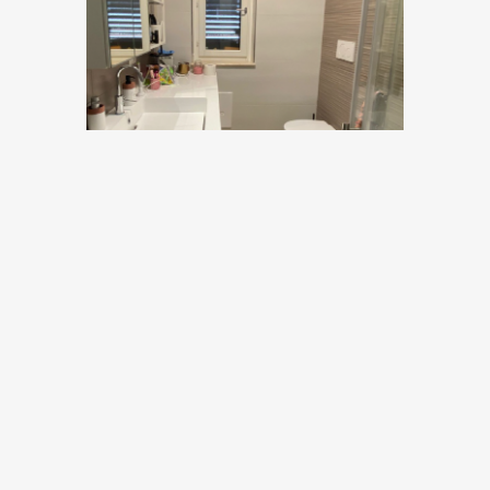
Per la zona living una sola griffe, e che griffe:
Calligaris. Tavolo, sedie, parete attrezzata; ogni
elemento è stato scelto con attenzione al fine di
rendere lo spazio accattivante tanto per chi lo
vive ogni giorno quanto per chi – come un ospite
– si trattiene per il tempo di una cena. Il divano,
due posti, è Elisir è della linea Calia.